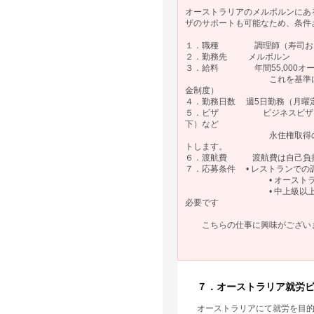
オーストラリアのメルボルンにあ
ザのサポートも可能なため、条件
１．職種 調理師（寿司およ
２．勤務先 メルボルン
３．給料 年間55,000オー
これを基準に経験・能力を
金制度）
４．勤務日数 週5日勤務（月曜
５．ビザ ビジネスビザを当社で
下）など
永住権取得の要件を満たし
トします。
６．渡航費 渡航費は自己負担
７．応募条件 • レストランで
• オーストラリア・メ
• 中上級以上（IELTS5.
必要です
こちらの仕事に興味がございま
７．オーストラリア就労ビ
オーストラリアにて就労を目的