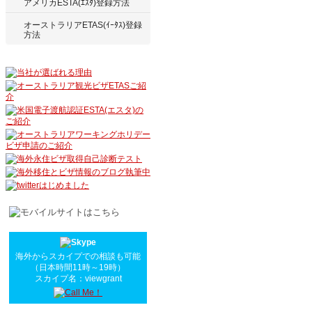
アメリカESTA(ｴｽﾀ)登録方法
オーストラリアETAS(ｲｰﾀｽ)登録
方法
海外からスカイプでの相談も可能
（日本時間11時～19時）
スカイプ名：viewgrant