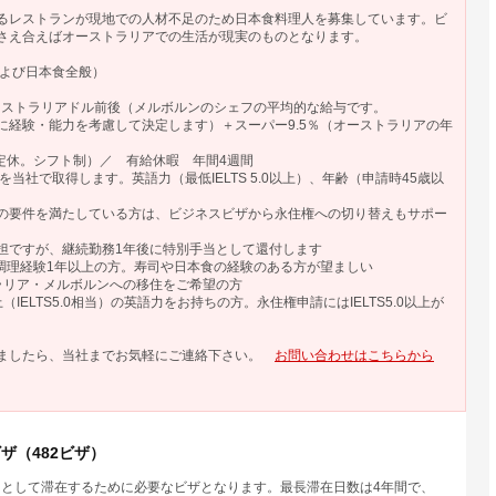
るレストランが現地での人材不足のため日本食料理人を募集しています。ビ
さえ合えばオーストラリアでの生活が現実のものとなります。
び日本食全般）
ストラリアドル前後（メルボルンのシェフの平均的な給与です。
考慮して決定します）＋スーパー9.5％（オーストラリアの年
定休。シフト制）／ 有給休暇 年間4週間
取得します。英語力（最低IELTS 5.0以上）、年齢（申請時45歳以
ている方は、ビジネスビザから永住権への切り替えもサポー
ですが、継続勤務1年後に特別手当として還付します
の調理経験1年以上の方。寿司や日本食の経験のある方が望ましい
ルボルンへの移住をご希望の方
0相当）の英語力をお持ちの方。永住権申請にはIELTS5.0以上が
したら、当社までお気軽にご連絡下さい。
お問い合わせはこちらから
ザ（482ビザ）
として滞在するために必要なビザとなります。最長滞在日数は4年間で、