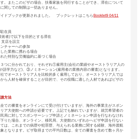
ます。またこのビザの場合、扶養家族を同行することができ、滞在について
学に関しての制限は一切ありません。
ガイドブックが更新されました。 ブックレットはこちら
Booklet9 04/11
る駐在員
技術者)で以下を目的とする滞在
支店を設立
ンチャーへの参加
した業務に携わる場合
れた特別な労働協約に基づく場合
３つに分かれており、それぞれ①雇用主(会社の業績やオーストラリア人の
能や語学力など)、③ノミネーション(雇用者の業務内容の審査)となります。
会社でオーストラリア人を比較的多く雇用しており、オーストラリア人では
外から人材を確保することが目的で、その役職に適した人材であればビザの
。
申請方法
記全ての審査をオンラインにて受け付けていますが、海外の事業主がスポン
ラリア大使館への申請が必要です。上記でも触れていますが、就労希望者の
移民局に対してスポンサーシップ申請とノミネーション申請を行なわなけれ
が下りた場合、オンライン、移民局、大使館のいずれかへビザ申請を行ない
いては、これまでの病歴や犯罪歴、与えられる業務に関する経験、海外渡航
対象となります。ビザ取得までの平均日数は、全ての審査を含めて数ヶ月か