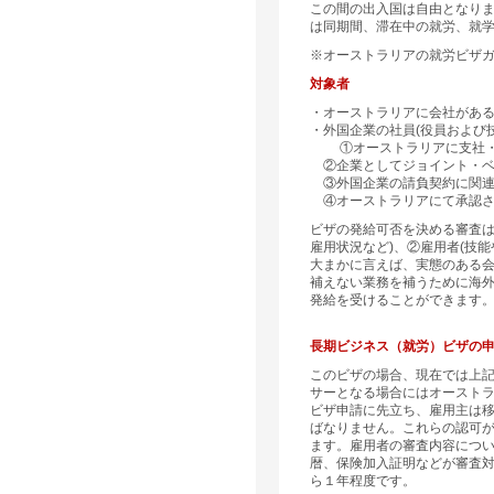
この間の出入国は自由となり
は同期間、滞在中の就労、就
※オーストラリアの就労ビザ
対象者
・オーストラリアに会社があ
・外国企業の社員(役員および
①オーストラリアに支社・
②企業としてジョイント・ベ
③外国企業の請負契約に関連
④オーストラリアにて承認さ
ビザの発給可否を決める審査は
雇用状況など)、②雇用者(技
大まかに言えば、実態のある
補えない業務を補うために海
発給を受けることができます
長期ビジネス（就労）ビザの
このビザの場合、現在では上
サーとなる場合にはオースト
ビザ申請に先立ち、雇用主は
ばなりません。これらの認可
ます。雇用者の審査内容につ
暦、保険加入証明などが審査
ら１年程度です。