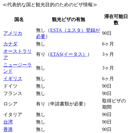
≪代表的な国と観光目的のためのビザ情報≫
滞在可能日
国名
観光ビザの有無
数
無し（
ESTA（エスタ）登録が
アメリカ
90日
必要
）
カナダ
無し
6ヶ月
オーストラリ
有り（
ETAS(イータス）
）
3ヶ月
ア
ニュージーラ
無し
3ヶ月
ンド
イギリス
無し
6ヶ月
ドイツ
無し
90日
フランス
無し
90日
取得ビザの
ロシア
有り（申請書類が必要）
期間
イタリア
無し
90日
台湾
無し
90日
香港
無し
90日